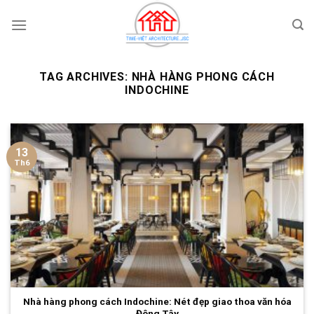
Skip
to
content
TAG ARCHIVES:
NHÀ HÀNG PHONG CÁCH
INDOCHINE
13
Th6
Nhà hàng phong cách Indochine: Nét đẹp giao thoa văn hóa
Đông Tây