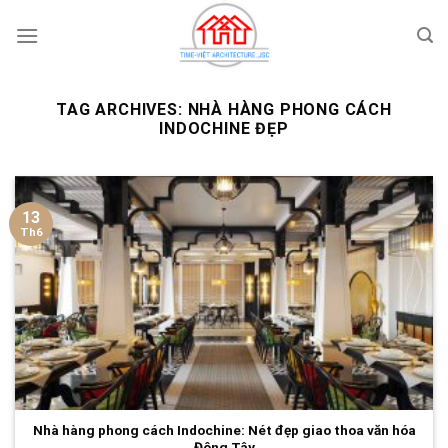
Skip
to
content
TAG ARCHIVES:
NHÀ HÀNG PHONG CÁCH
INDOCHINE ĐẸP
13
Th6
Nhà hàng phong cách Indochine: Nét đẹp giao thoa văn hóa
Đông Tây